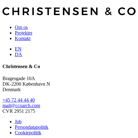
Om os
Projekter
Kontakt
EN
DA
Christensen & Co
Bragesgade 10A
DK-2200 København N
Denmark
+45 72 44 44 40
mail@ccoarch.com
CVR 2951 2175
Job
Persondatapolitik
Cookiepolitik