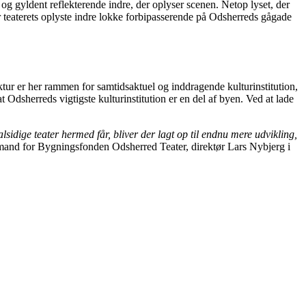
og gyldent reflekterende indre, der oplyser scenen. Netop lyset, der
ier teaterets oplyste indre lokke forbipasserende på Odsherreds gågade
ektur er her rammen for samtidsaktuel og inddragende kulturinstitution,
t Odsherreds vigtigste kulturinstitution er en del af byen. Ved at lade
sidige teater hermed får, bliver der lagt op til endnu mere udvikling,
and for Bygningsfonden Odsherred Teater, direktør Lars Nybjerg i