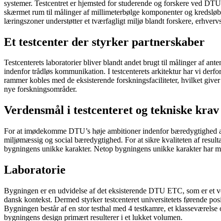
systemer. Testcentret er hjemsted for studerende og forskere ved DTU El
skærmet rum til målinger af millimeterbølge komponenter og kredsløb. 
læringszoner understøtter et tværfagligt miljø blandt forskere, erhver
Et testcenter der styrker partnerskaber
Testcenterets laboratorier bliver blandt andet brugt til målinger af
indenfor trådløs kommunikation. I testcenterets arkitektur har vi derfor
rammer kobles med de eksisterende forskningsfaciliteter, hvilket give
nye forskningsområder.
Verdensmål i testcenteret og tekniske krav
For at imødekomme DTU’s høje ambitioner indenfor bæredygtighed arbe
miljømæssig og social bæredygtighed. For at sikre kvaliteten af resul
bygningens unikke karakter. Netop bygningens unikke karakter har medf
Laboratorie
Bygningen er en udvidelse af det eksisterende DTU ETC, som er et ve
dansk kontekst. Dermed styrker testcenteret universitetets førende pos
Bygningen består af en stor testhal med 4 testkamre, et klasseværelse 
bygningens design primært resulterer i et lukket volumen.