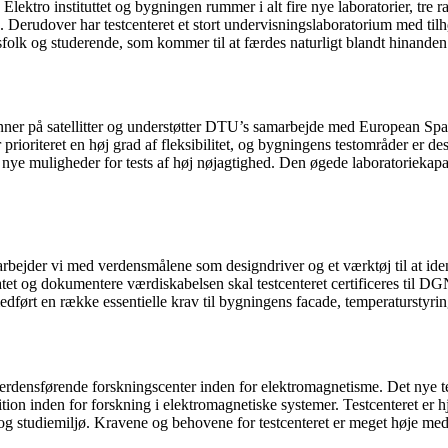
ektro instituttet og bygningen rummer i alt fire nye laboratorier, tre ra
Derudover har testcenteret et stort undervisningslaboratorium med tilh
vsfolk og studerende, som kommer til at færdes naturligt blandt hinanden
 antenner på satellitter og understøtter DTU’s samarbejde med European
 prioriteret en høj grad af fleksibilitet, og bygningens testområder er d
r nye muligheder for tests af høj nøjagtighed. Den øgede laboratoriekap
jder vi med verdensmålene som designdriver og et værktøj til at ident
tatet og dokumentere værdiskabelsen skal testcenteret certificeres til 
ørt en række essentielle krav til bygningens facade, temperaturstyring,
rdensførende forskningscenter inden for elektromagnetisme. Det nye te
ition inden for forskning i elektromagnetiske systemer. Testcenteret er h
og studiemiljø. Kravene og behovene for testcenteret er meget høje med h