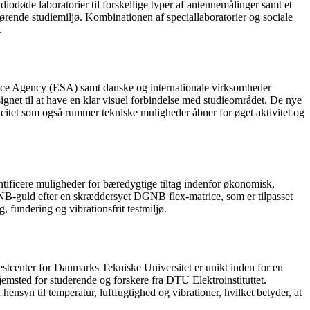
diodøde laboratorier til forskellige typer af antennemålinger samt et
ørende studiemiljø. Kombinationen af speciallaboratorier og sociale
.
 Space Agency (ESA) samt danske og internationale virksomheder
esignet til at have en klar visuel forbindelse med studieområdet. De nye
acitet som også rummer tekniske muligheder åbner for øget aktivitet og
ificere muligheder for bæredygtige tiltag indenfor økonomisk,
DGNB-guld efter en skræddersyet DGNB flex-matrice, som er tilpasset
 fundering og vibrationsfrit testmiljø.
stcenter for Danmarks Tekniske Universitet er unikt inden for en
jemsted for studerende og forskere fra DTU Elektroinstituttet.
ensyn til temperatur, luftfugtighed og vibrationer, hvilket betyder, at