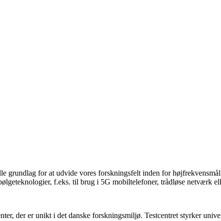
e grundlag for at udvide vores forskningsfelt inden for højfrekvensmåling
eteknologier, f.eks. til brug i 5G mobiltelefoner, trådløse netværk eller
er, der er unikt i det danske forskningsmiljø. Testcentret styrker unive