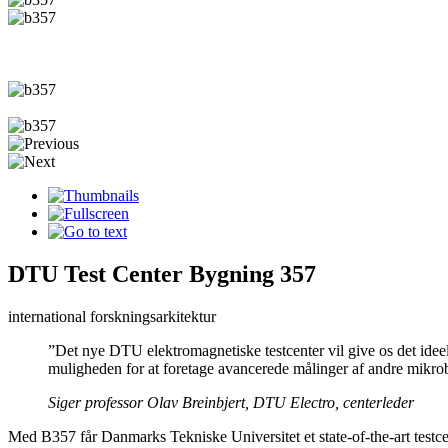
DTU Test Center Bygning 357
international forskningsarkitektur
”Det nye DTU elektromagnetiske testcenter vil give os det ideell
muligheden for at foretage avancerede målinger af andre mikrobølg
Siger professor Olav Breinbjert, DTU Electro, centerleder
Med B357 får Danmarks Tekniske Universitet et state-of-the-art testcent