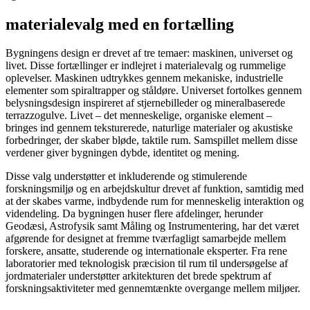
materialevalg med en fortælling
Bygningens design er drevet af tre temaer: maskinen, universet og
livet. Disse fortællinger er indlejret i materialevalg og rummelige
oplevelser. Maskinen udtrykkes gennem mekaniske, industrielle
elementer som spiraltrapper og ståldøre. Universet fortolkes gennem
belysningsdesign inspireret af stjernebilleder og mineralbaserede
terrazzogulve. Livet – det menneskelige, organiske element –
bringes ind gennem teksturerede, naturlige materialer og akustiske
forbedringer, der skaber bløde, taktile rum. Samspillet mellem disse
verdener giver bygningen dybde, identitet og mening.
Disse valg understøtter et inkluderende og stimulerende
forskningsmiljø og en arbejdskultur drevet af funktion, samtidig med
at der skabes varme, indbydende rum for menneskelig interaktion og
videndeling. Da bygningen huser flere afdelinger, herunder
Geodæsi, Astrofysik samt Måling og Instrumentering, har det været
afgørende for designet at fremme tværfagligt samarbejde mellem
forskere, ansatte, studerende og internationale eksperter. Fra rene
laboratorier med teknologisk præcision til rum til undersøgelse af
jordmaterialer understøtter arkitekturen det brede spektrum af
forskningsaktiviteter med gennemtænkte overgange mellem miljøer.