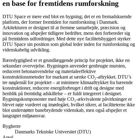
en base for fremtidens rumforskning
DTU Space er mere end blot en bygning; det er en fremadskuende
platform, der former fremtiden for rumforskning i Danmark.
Arkitekturen er designet til at fremme samarbejde, præcision og
innovation og afspejler tidligere bedrifter, mens den forbereder sig
på fremtidens udfordringer. Med dette nye facilitetsbyggeri styrker
DTU Space sin position som global leder inden for rumforskning og
videnskabelig udvikling.
Bæredygtighed er et grundlæggende princip for projektet, ikke en
sekundær overvejelse. Bygningen anvender genbrugte mursten,
reduceret betonanvendelse og materialeeffektive
konstruktionsmetoder for markant at sænke CO₂-aftrykket. DTU’s
tre nøglemål for projektet – at minimere klimaaftrykket fra bærende
konstruktioner, reducere energiforbruget i drift og designe med
henblik på fremtidig adskillelse – er fuldt integreret i designet.
Bygningskomponenter med høje CO₂-ækvivalente påvirkninger er
blevet nøje vurderet og imødegået, hvilket sikrer, at faciliteterne ikke
blot understøtter banebrydende videnskab, men også afspejler et
langsigtet miljøansvar.
Bygherre
Danmarks Tekniske Universitet (DTU)
Areal