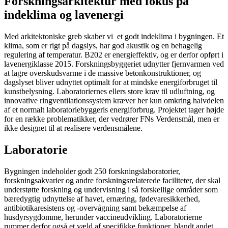
Forskningsarkitektur med fokus på
indeklima og lavenergi
Med arkitektoniske greb skaber vi et godt indeklima i bygningen. Et
klima, som er rigt på dagslys, har god akustik og en behagelig
regulering af temperatur. B202 er energieffektiv, og er derfor opført i
lavenergiklasse 2015. Forskningsbyggeriet udnytter fjernvarmen ved
at lagre overskudsvarme i de massive betonkonstruktioner, og
dagslyset bliver udnyttet optimalt for at mindske energiforbruget til
kunstbelysning. Laboratoriernes ellers store krav til udluftning, og
innovative ringventilationssystem kræver her kun omkring halvdelen
af et normalt laboratoriebyggeris energiforbrug. Projektet tager højde
for en række problematikker, der vedrører FNs Verdensmål, men er
ikke designet til at realisere verdensmålene.
Laboratorie
Bygningen indeholder godt 250 forskningslaboratorier,
forskningsakvarier og andre forskningsrelaterede faciliteter, der skal
understøtte forskning og undervisning i så forskellige områder som
bæredygtig udnyttelse af havet, ernæring, fødevaresikkerhed,
antibiotikaresistens og -overvågning samt bekæmpelse af
husdyrsygdomme, herunder vaccineudvikling. Laboratorierne
rummer derfor også et væld af specifikke funktioner, blandt andet