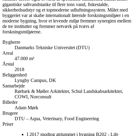
gigantiske saltvandstanke til flere tons vand, fiskestalde,
sikkerhedsudstyr og et topmoderne udluftningssystem. Målet med
byggeriet var at skabe internationalt førende forskningsmiljøer i en
moderne bygning, hvor et levende miljø fremmer synergien mellem
de tre institutter og fremmer netværk på tværs af
forskningsmiljøerne.
Bygherre
Danmarks Tekniske Universitet (DTU)
Areal
47.000 m²
Årstal
2018
Beliggenhed
Lyngby Campus, DK
Samarbejde
Rørbæk & Møller Arkitekter, Schul Landskabsarkitekter,
COWI, Norconsult
Billeder
Adam Mørk
Brugere
DTU – Aqua, Veterinary, Food Engineering
Priser
I 2017 modtog atriummet i bygning B202 - Life