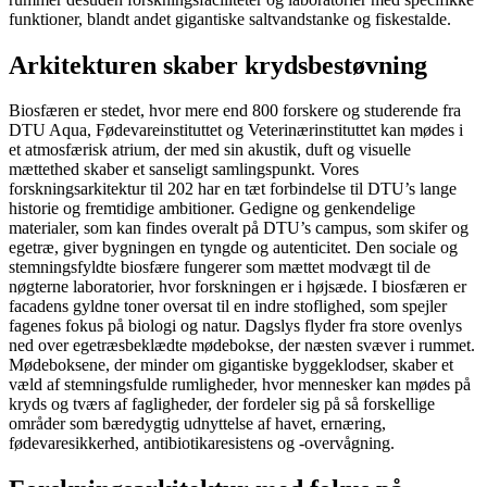
funktioner, blandt andet gigantiske saltvandstanke og fiskestalde.
Arkitekturen skaber krydsbestøvning
Biosfæren er stedet, hvor mere end 800 forskere og studerende fra
DTU Aqua, Fødevareinstituttet og Veterinærinstituttet kan mødes i
et atmosfærisk atrium, der med sin akustik, duft og visuelle
mættethed skaber et sanseligt samlingspunkt. Vores
forskningsarkitektur til 202 har en tæt forbindelse til DTU’s lange
historie og fremtidige ambitioner. Gedigne og genkendelige
materialer, som kan findes overalt på DTU’s campus, som skifer og
egetræ, giver bygningen en tyngde og autenticitet. Den sociale og
stemningsfyldte biosfære fungerer som mættet modvægt til de
nøgterne laboratorier, hvor forskningen er i højsæde. I biosfæren er
facadens gyldne toner oversat til en indre stoflighed, som spejler
fagenes fokus på biologi og natur. Dagslys flyder fra store ovenlys
ned over egetræsbeklædte mødebokse, der næsten svæver i rummet.
Mødeboksene, der minder om gigantiske byggeklodser, skaber et
væld af stemningsfulde rumligheder, hvor mennesker kan mødes på
kryds og tværs af fagligheder, der fordeler sig på så forskellige
områder som bæredygtig udnyttelse af havet, ernæring,
fødevaresikkerhed, antibiotikaresistens og -overvågning.