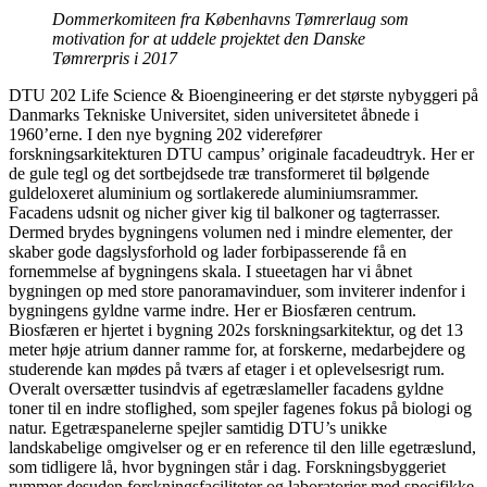
Dommerkomiteen fra Københavns Tømrerlaug som
motivation for at uddele projektet den Danske
Tømrerpris i 2017
DTU 202 Life Science & Bioengineering er det største nybyggeri på
Danmarks Tekniske Universitet, siden universitetet åbnede i
1960’erne. I den nye bygning 202 viderefører
forskningsarkitekturen DTU campus’ originale facadeudtryk. Her er
de gule tegl og det sortbejdsede træ transformeret til bølgende
guldeloxeret aluminium og sortlakerede aluminiumsrammer.
Facadens udsnit og nicher giver kig til balkoner og tagterrasser.
Dermed brydes bygningens volumen ned i mindre elementer, der
skaber gode dagslysforhold og lader forbipasserende få en
fornemmelse af bygningens skala. I stueetagen har vi åbnet
bygningen op med store panoramavinduer, som inviterer indenfor i
bygningens gyldne varme indre. Her er Biosfæren centrum.
Biosfæren er hjertet i bygning 202s forskningsarkitektur, og det 13
meter høje atrium danner ramme for, at forskerne, medarbejdere og
studerende kan mødes på tværs af etager i et oplevelsesrigt rum.
Overalt oversætter tusindvis af egetræslameller facadens gyldne
toner til en indre stoflighed, som spejler fagenes fokus på biologi og
natur. Egetræspanelerne spejler samtidig DTU’s unikke
landskabelige omgivelser og er en reference til den lille egetræslund,
som tidligere lå, hvor bygningen står i dag. Forskningsbyggeriet
rummer desuden forskningsfaciliteter og laboratorier med specifikke