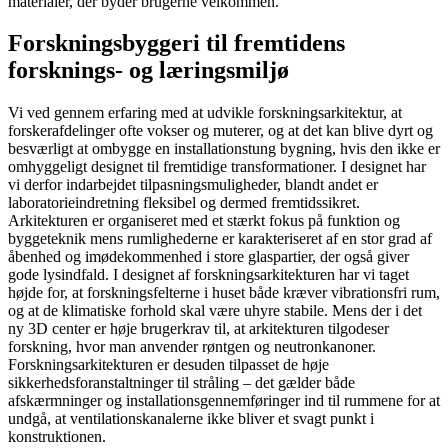
materialer, der byder brugerne velkommen.
Forskningsbyggeri til fremtidens
forsknings- og læringsmiljø
Vi ved gennem erfaring med at udvikle forskningsarkitektur, at
forskerafdelinger ofte vokser og muterer, og at det kan blive dyrt og
besværligt at ombygge en installationstung bygning, hvis den ikke er
omhyggeligt designet til fremtidige transformationer. I designet har
vi derfor indarbejdet tilpasningsmuligheder, blandt andet er
laboratorieindretning fleksibel og dermed fremtidssikret.
Arkitekturen er organiseret med et stærkt fokus på funktion og
byggeteknik mens rumlighederne er karakteriseret af en stor grad af
åbenhed og imødekommenhed i store glaspartier, der også giver
gode lysindfald. I designet af forskningsarkitekturen har vi taget
højde for, at forskningsfelterne i huset både kræver vibrationsfri rum,
og at de klimatiske forhold skal være uhyre stabile. Mens der i det
ny 3D center er høje brugerkrav til, at arkitekturen tilgodeser
forskning, hvor man anvender røntgen og neutronkanoner.
Forskningsarkitekturen er desuden tilpasset de høje
sikkerhedsforanstaltninger til stråling – det gælder både
afskærmninger og installationsgennemføringer ind til rummene for at
undgå, at ventilationskanalerne ikke bliver et svagt punkt i
konstruktionen.