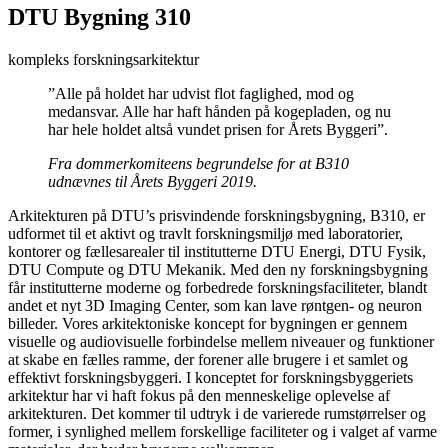
DTU Bygning 310
kompleks forskningsarkitektur
”Alle på holdet har udvist flot faglighed, mod og
medansvar. Alle har haft hånden på kogepladen, og nu
har hele holdet altså vundet prisen for Årets Byggeri”.
Fra dommerkomiteens begrundelse for at B310
udnævnes til Årets Byggeri 2019.
Arkitekturen på DTU’s prisvindende forskningsbygning, B310, er
udformet til et aktivt og travlt forskningsmiljø med laboratorier,
kontorer og fællesarealer til institutterne DTU Energi, DTU Fysik,
DTU Compute og DTU Mekanik. Med den ny forskningsbygning
får institutterne moderne og forbedrede forskningsfaciliteter, blandt
andet et nyt 3D Imaging Center, som kan lave røntgen- og neuron
billeder. Vores arkitektoniske koncept for bygningen er gennem
visuelle og audiovisuelle forbindelse mellem niveauer og funktioner
at skabe en fælles ramme, der forener alle brugere i et samlet og
effektivt forskningsbyggeri. I konceptet for forskningsbyggeriets
arkitektur har vi haft fokus på den menneskelige oplevelse af
arkitekturen. Det kommer til udtryk i de varierede rumstørrelser og
former, i synlighed mellem forskellige faciliteter og i valget af varme