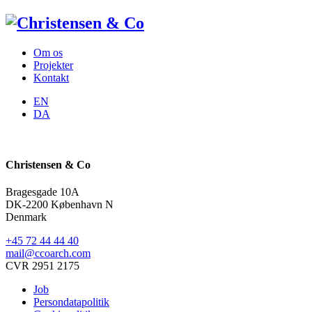
Om os
Projekter
Kontakt
EN
DA
Christensen & Co
Bragesgade 10A
DK-2200 København N
Denmark
+45 72 44 44 40
mail@ccoarch.com
CVR 2951 2175
Job
Persondatapolitik