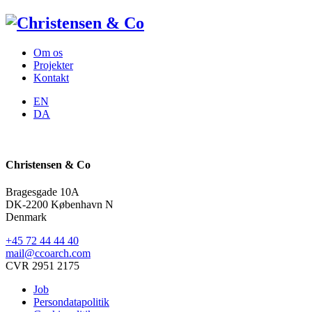
Om os
Projekter
Kontakt
EN
DA
Christensen & Co
Bragesgade 10A
DK-2200 København N
Denmark
+45 72 44 44 40
mail@ccoarch.com
CVR 2951 2175
Job
Persondatapolitik