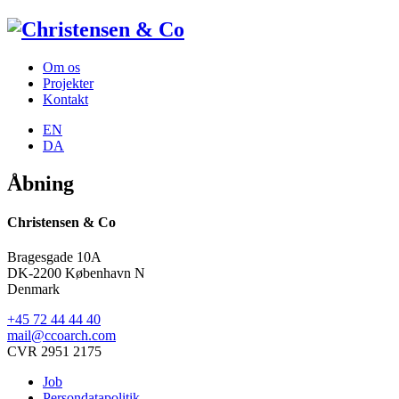
Om os
Projekter
Kontakt
EN
DA
Åbning
Christensen & Co
Bragesgade 10A
DK-2200 København N
Denmark
+45 72 44 44 40
mail@ccoarch.com
CVR 2951 2175
Job
Persondatapolitik